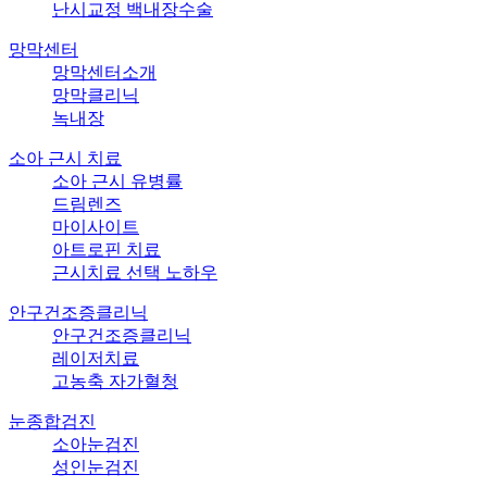
난시교정 백내장수술
망막센터
망막센터소개
망막클리닉
녹내장
소아 근시 치료
소아 근시 유병률
드림렌즈
마이사이트
아트로핀 치료
근시치료 선택 노하우
안구건조증클리닉
안구건조증클리닉
레이저치료
고농축 자가혈청
눈종합검진
소아눈검진
성인눈검진