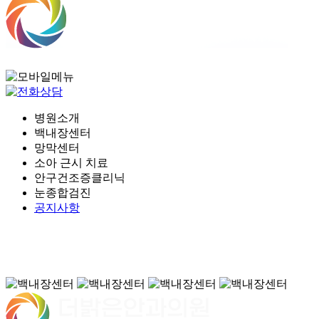
병원소개
백내장센터
망막센터
소아 근시 치료
안구건조증클리닉
눈종합검진
공지사항