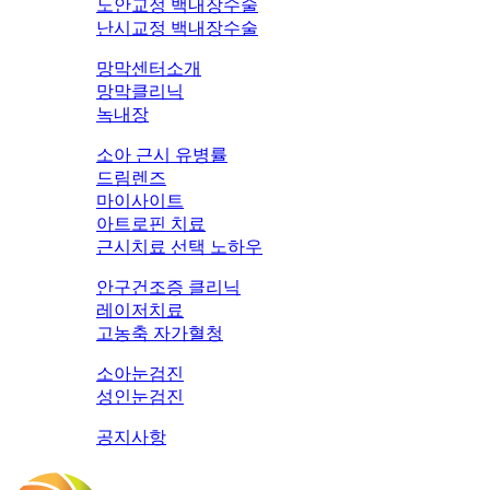
노안교정 백내장수술
난시교정 백내장수술
망막센터소개
망막클리닉
녹내장
소아 근시 유병률
드림렌즈
마이사이트
아트로핀 치료
근시치료 선택 노하우
안구건조증 클리닉
레이저치료
고농축 자가혈청
소아눈검진
성인눈검진
공지사항